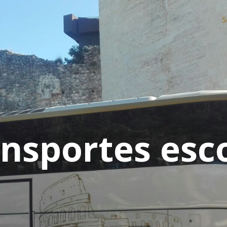
S
nsportes esc